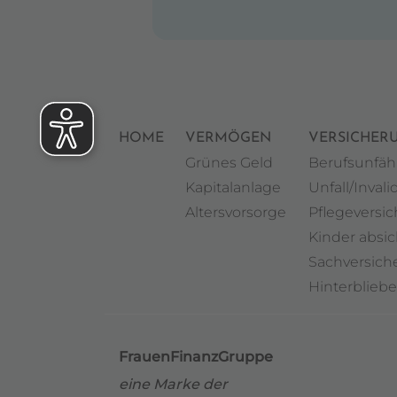
HOME
VERMÖGEN
VERSICHER
Grünes Geld
Berufsunfäh
Kapitalanlage
Unfall/Invalid
Altersvorsorge
Pflegeversi
Kinder absi
Sachversic
Hinterblieb
FrauenFinanzGruppe
eine Marke der