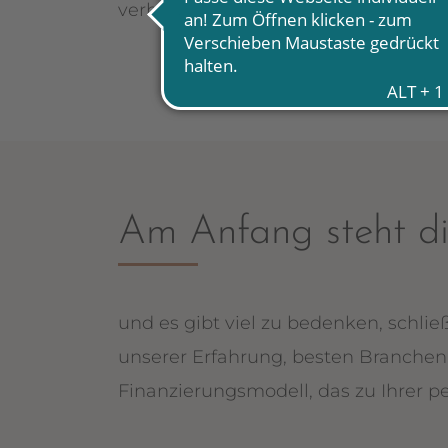
verhandelt mit viel Gelassenheit u
Am Anfang steht di
und es gibt viel zu bedenken, schli
unserer Erfahrung, besten Branche
Finanzierungsmodell, das zu Ihrer pe