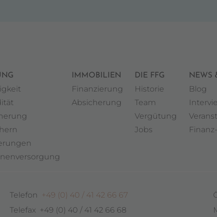
UNG
IMMOBILIEN
DIE FFG
NEWS 
igkeit
Finanzierung
Historie
Blog
ität
Absicherung
Team
Intervi
cherung
Vergütung
Verans
chern
Jobs
Finanz
herungen
enenversorgung
Telefon
+49 (0) 40 / 41 42 66 67
Telefax +49 (0) 40 / 41 42 66 68
M