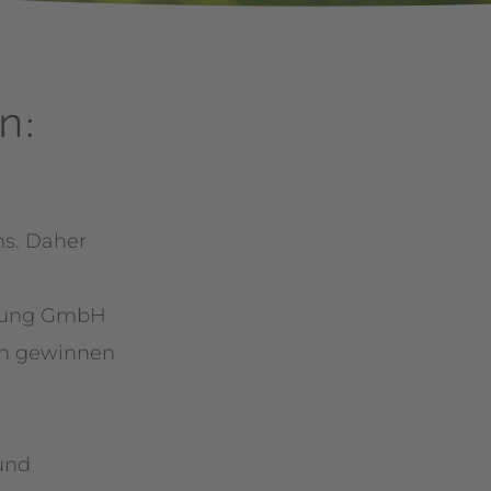
n:
ns. Daher
erung GmbH
tin gewinnen
 und