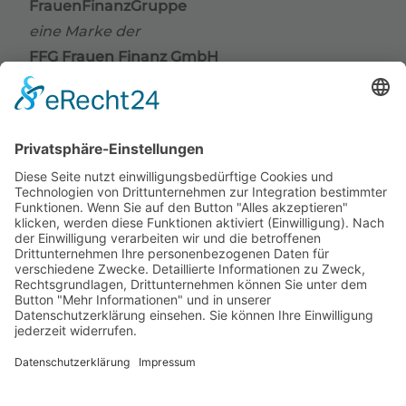
FrauenFinanzGruppe
eine Marke der
FFG Frauen Finanz GmbH
Grindelallee 176
20144 Hamburg
Telefon
+49 (0) 40 / 41 42 66 67
Telefax +49 (0) 40 / 41 42 66 68
E-Mail
info@frauenfinanzgruppe.de
Internet
www.frauenfinanzgruppe.de
Öffnungszeiten
Mo - Do 10:00 - 18:00 Uhr
Fr 10:00 - 16:00 Uhr
Beratung nur nach Terminvereinbarung.